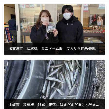
名古屋市 江塚様 ミニドーム船 ワカサキ釣果40匹
2022年11月17日
土岐市 加藤様 93歳 若者にはまだまだ負けんぞまたリベンジに来るよ わかさぎ釣果70匹