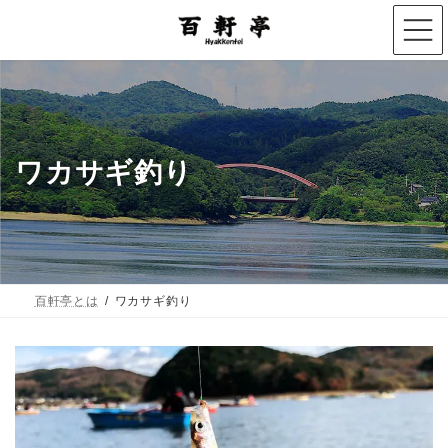
コ
ナ
ン
ビ
テ
ゲ
ン
ー
ツ
シ
へ
ョ
ワカサギ釣り
ス
ン
キ
に
ッ
移
プ
動
百軒亭とは
ワカサギ釣り