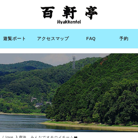
遊覧ボート
アクセスマップ
FAQ
予約
ィ
love 入鹿池 みんなでオモロイチーム❤️