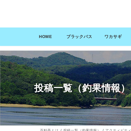
コ
ナ
ン
ビ
テ
ゲ
ン
ー
ツ
シ
HOME
ブラックバス
ワカサギ
へ
ョ
ス
ン
キ
に
ッ
移
プ
動
投稿一覧（釣果情報）
百軒亭とは
投稿一覧（釣果情報）
アクティビテ