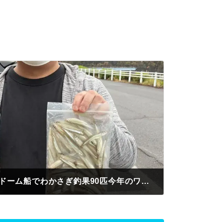
恵那市 伊藤様 雨の中ドーム船でわかさぎ釣果90匹今年のワカサギは大きい😁