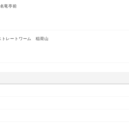
 名竜亭前
ストレートワーム 稲荷山