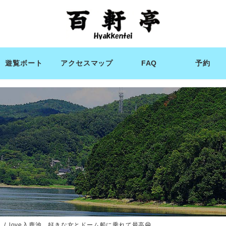
遊覧ボート
アクセスマップ
FAQ
予約
ィ
love入鹿池 好きな女とドーム船に乗れて最高😁