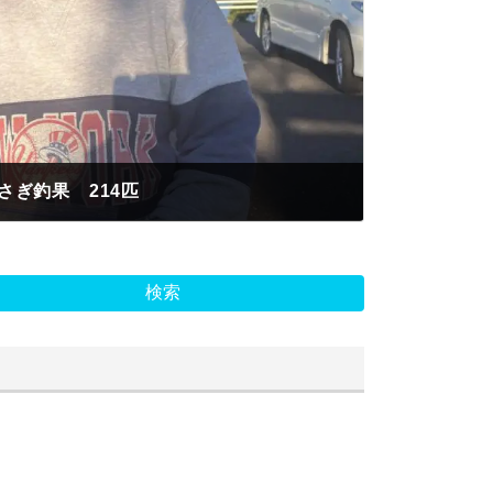
さぎ釣果 214匹
検索