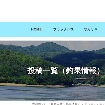
コ
ナ
ン
ビ
テ
ゲ
ン
ー
ツ
シ
HOME
ブラックバス
ワカサギ
へ
ョ
ス
ン
キ
に
ッ
移
プ
動
投稿一覧（釣果情報）
百軒亭とは
投稿一覧（釣果情報）
アクティビテ