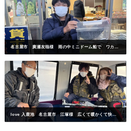
名古屋市 廣瀬友哉様 雨の中ミニドーム船で ワカサキ釣果50匹
2022年11月13日
love 入鹿池 名古屋市 江塚様 広くて暖かくて快適💕ドーム船最高❤️
2022年11月17日