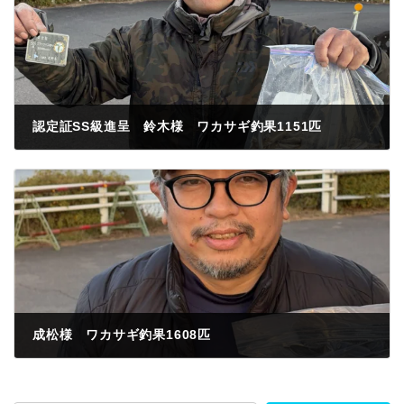
認定証SS級進呈 鈴木様 ワカサギ釣果1151匹
2026年1月13日
成松様 ワカサギ釣果1608匹
2026年1月15日