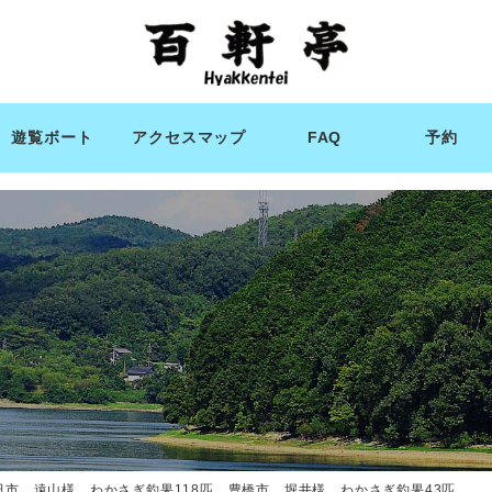
遊覧ボート
アクセスマップ
FAQ
予約
田市 遠山様 わかさぎ釣果118匹 豊橋市 堀井様 わかさぎ釣果43匹