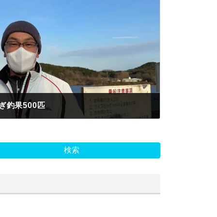
釣果500匹
検索