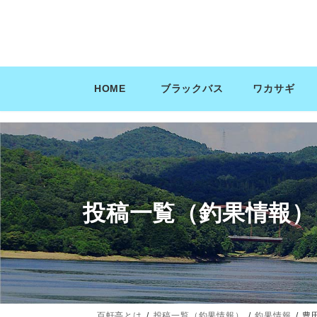
コ
ナ
ン
ビ
テ
ゲ
ン
ー
ツ
シ
HOME
ブラックバス
ワカサギ
へ
ョ
ス
ン
キ
に
ッ
移
プ
動
投稿一覧（釣果情報）
百軒亭とは
投稿一覧（釣果情報）
釣果情報
豊