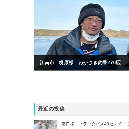
江南市 梶原様 わかさぎ釣果270匹
2023年1月22日
最近の投稿
溝口様 ブラックバス49センチ 