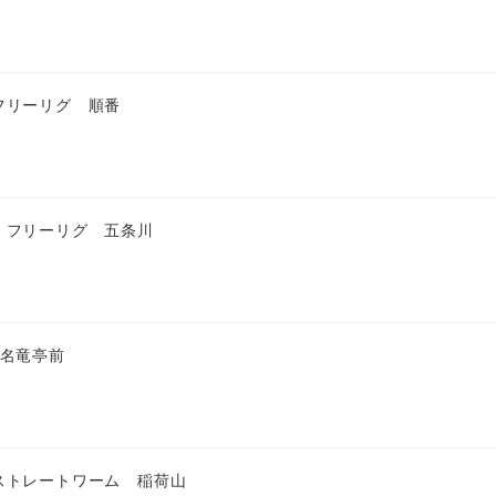
フリーリグ 順番
 フリーリグ 五条川
 名竜亭前
ストレートワーム 稲荷山