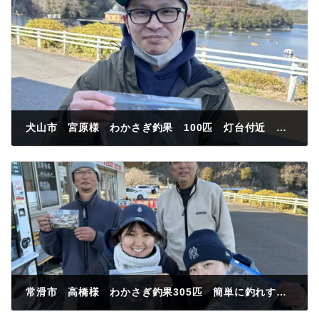
犬山市 宮原様 わかさぎ釣果 100匹 灯台付近 紅サシ
2024年3月9日
常滑市 高橋様 わかさぎ釣果305匹 簡単に釣れすぎ 百軒亭桟橋前 紅サシ❤️
2024年3月10日