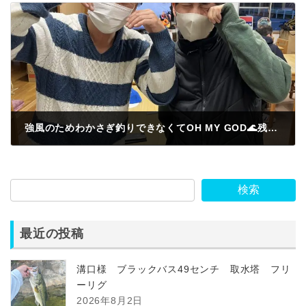
強風のためわかさぎ釣りできなくてOH MY GOD🌊残念😩釣りしたいよー🎣😂三重県から来たのにまた来ます。
2022年11月29日
検索
最近の投稿
溝口様 ブラックバス49センチ 取水塔 フリ
ーリグ
2026年8月2日