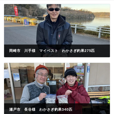
岡崎市 川手様 マイベスト わかさぎ釣果275匹
2023年1月12日
瀬戸市 長谷様 わかさぎ釣果340匹