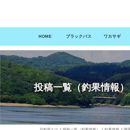
コ
ナ
ン
ビ
テ
ゲ
ン
ー
ツ
シ
HOME
ブラックバス
ワカサギ
へ
ョ
ス
ン
キ
に
ッ
移
プ
動
投稿一覧（釣果情報）
百軒亭とは
投稿一覧（釣果情報）
釣果情報
認