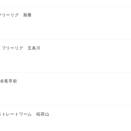
フリーリグ 順番
 フリーリグ 五条川
 名竜亭前
ストレートワーム 稲荷山