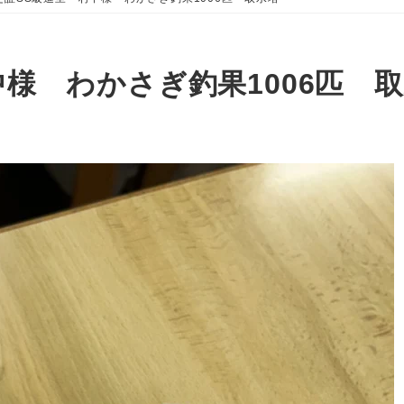
中様 わかさぎ釣果1006匹 