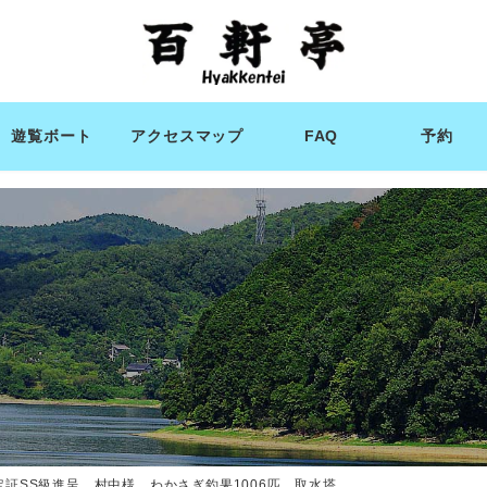
遊覧ボート
アクセスマップ
FAQ
予約
定証SS級進呈 村中様 わかさぎ釣果1006匹 取水塔