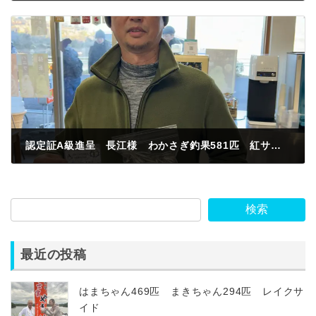
2025年1月18日
認定証A級進呈 長江様 わかさぎ釣果581匹 紅サシ 取水塔北
2025年1月18日
検索
最近の投稿
はまちゃん469匹 まきちゃん294匹 レイクサ
イド