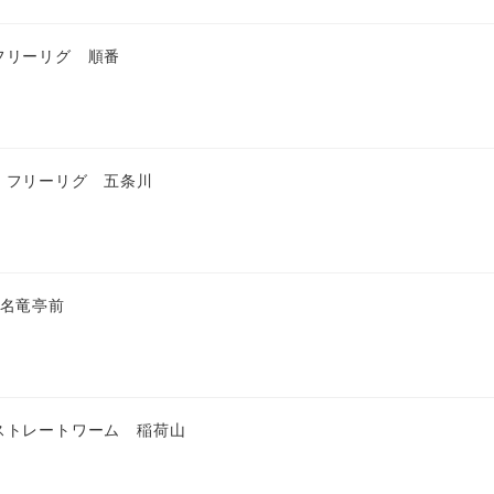
フリーリグ 順番
 フリーリグ 五条川
 名竜亭前
ストレートワーム 稲荷山