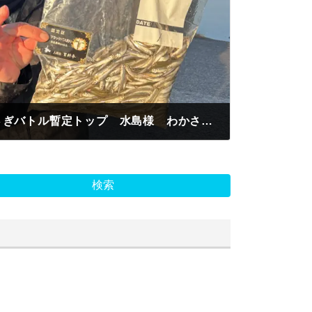
認定証SS級進呈 わかさぎバトル暫定トップ 水島様 わかさぎ釣果1111匹 紅サシ 取水塔東
検索