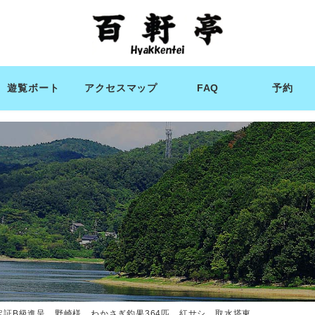
遊覧ボート
アクセスマップ
FAQ
予約
定証B級進呈 野崎様 わかさぎ釣果364匹 紅サシ 取水塔東