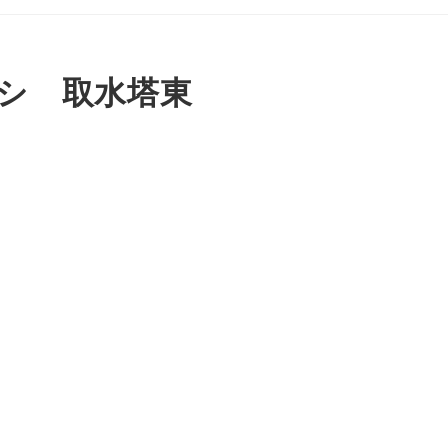
サシ 取水塔東