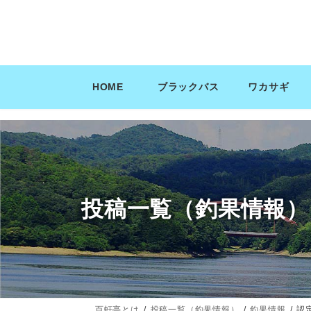
コ
ナ
ン
ビ
テ
ゲ
ン
ー
ツ
シ
HOME
ブラックバス
ワカサギ
へ
ョ
ス
ン
キ
に
ッ
移
プ
動
投稿一覧（釣果情報）
百軒亭とは
投稿一覧（釣果情報）
釣果情報
認