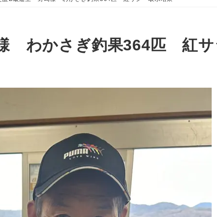
様 わかさぎ釣果364匹 紅