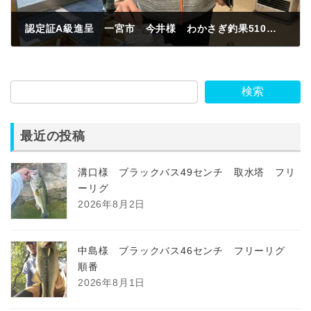
認定証A級進呈 一宮市 今井様 わかさぎ釣果510匹 教会付近 紅サシ
2023年12月30日
検索
最近の投稿
溝口様 ブラックバス49センチ 取水塔 フリ
ーリグ
2026年8月2日
中島様 ブラックバス46センチ フリーリグ
順番
2026年8月1日