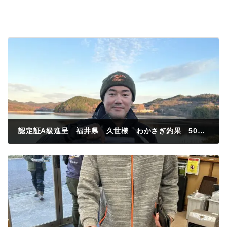
認定証A級進呈 福井県 久世様 わかさぎ釣果 500匹 稲荷山裏 紅サシ
2023年12月27日