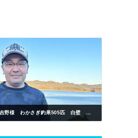
認定証A級進呈 三重県 吉野様 わかさぎ釣果505匹 白壁 紅サシ