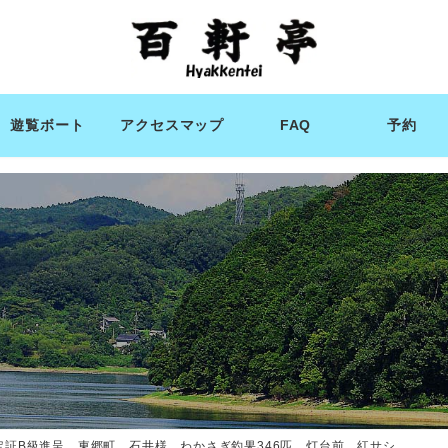
遊覧ボート
アクセスマップ
FAQ
予約
定証B級進呈 東郷町 石井様 わかさぎ釣果346匹 灯台前 紅サシ