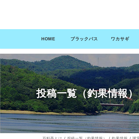
コ
ナ
ン
ビ
テ
ゲ
ン
ー
ツ
シ
HOME
ブラックバス
ワカサギ
へ
ョ
ス
ン
キ
に
ッ
移
プ
動
投稿一覧（釣果情報）
百軒亭とは
投稿一覧（釣果情報）
釣果情報
認