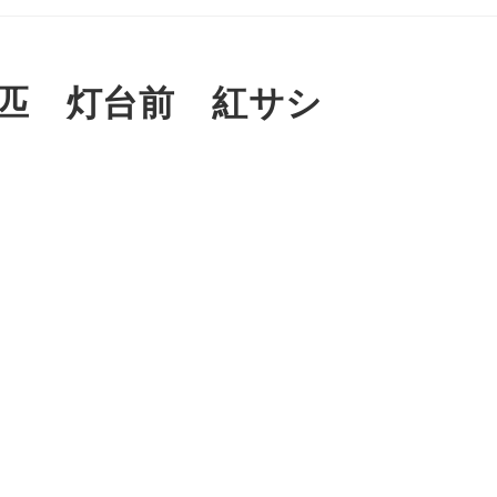
6匹 灯台前 紅サシ