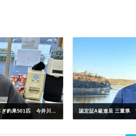
認定証A級進呈 瀬戸市 長江様 わかさぎ釣果501匹 今井川入口 紅サシ
2024年1月2日