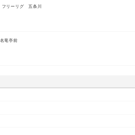
 フリーリグ 五条川
 名竜亭前