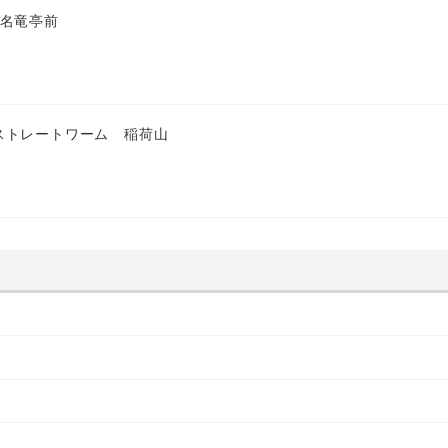
 名竜亭前
ストレートワーム 稲荷山