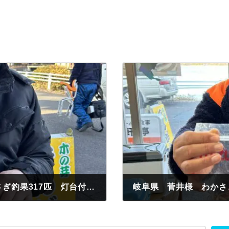
認定証B級進呈 瀬戸市 武田様 わかさぎ釣果317匹 灯台付近 紅サシ
岐阜県 菅井様 わかさ
2024年1月28日