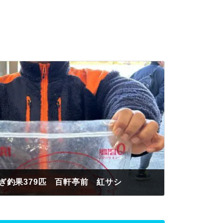
ぎ釣果379匹 百軒亭前 紅サシ