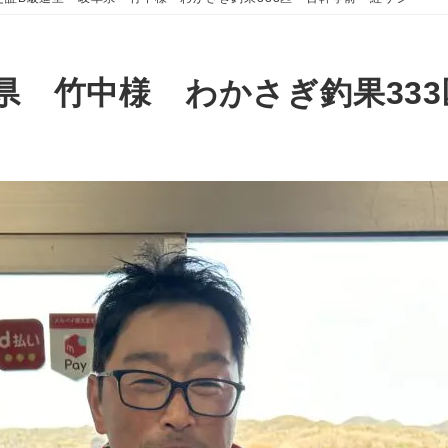
県 竹中様 わかさぎ釣果33