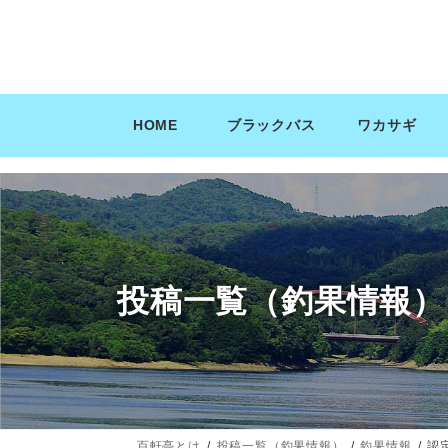
コ
ナ
ン
ビ
テ
ゲ
ン
ー
ツ
シ
HOME
ブラックバス
ワカサギ
へ
ョ
ス
ン
キ
に
ッ
移
プ
動
投稿一覧（釣果情報）
百軒亭とは
投稿一覧（釣果情報）
釣果情報
認