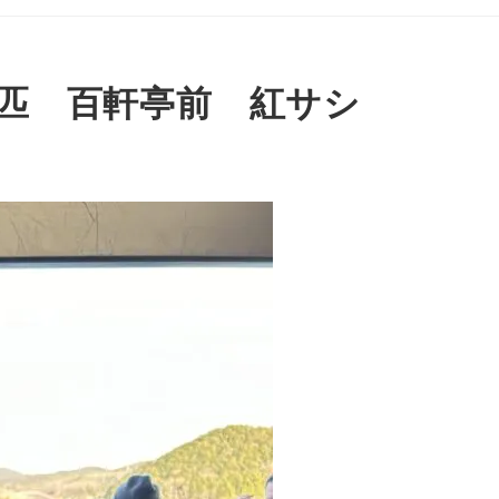
3匹 百軒亭前 紅サシ