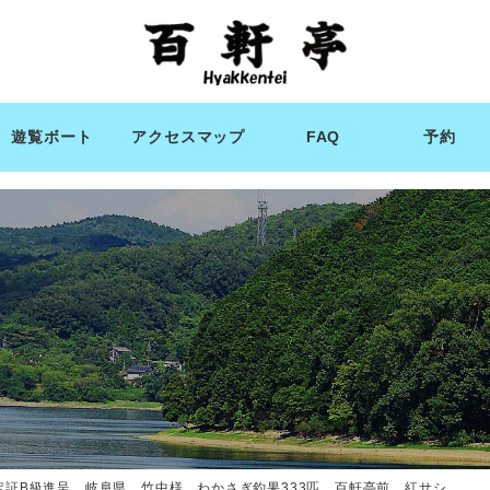
遊覧ボート
アクセスマップ
FAQ
予約
定証B級進呈 岐阜県 竹中様 わかさぎ釣果333匹 百軒亭前 紅サシ