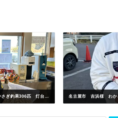
認定証B級進呈 名古屋市 長嶋様 わかさぎ釣果306匹 灯台前 白サシ
名古屋市 吉浜様 わか
2024年1月27日