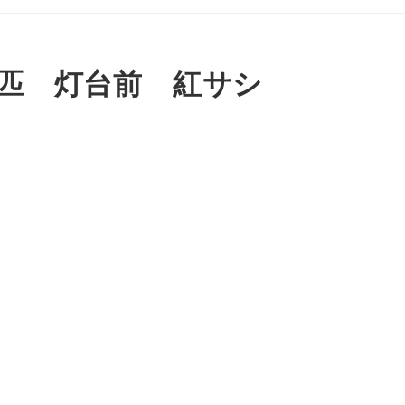
8匹 灯台前 紅サシ