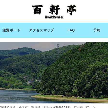
遊覧ボート
アクセスマップ
FAQ
予約
定証B級進呈 小牧市 渋谷様 わかさぎ釣果328匹 灯台前 紅サシ