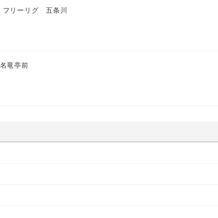
 フリーリグ 五条川
 名竜亭前