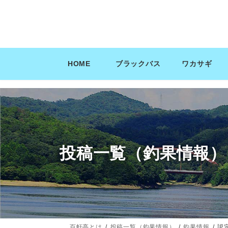
コ
ナ
ン
ビ
テ
ゲ
ン
ー
ツ
シ
HOME
ブラックバス
ワカサギ
へ
ョ
ス
ン
キ
に
ッ
移
プ
動
投稿一覧（釣果情報）
百軒亭とは
投稿一覧（釣果情報）
釣果情報
認