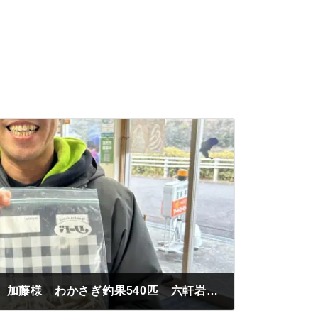
認定証A級進呈 半田市 加藤様 わかさぎ釣果540匹 六軒岩北側 紅サシ