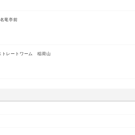
 名竜亭前
ストレートワーム 稲荷山