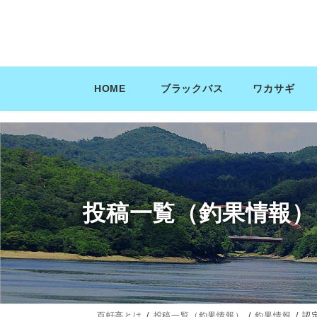
コ
ナ
ン
ビ
テ
ゲ
ン
ー
ツ
シ
HOME
ブラックバス
ワカサギ
へ
ョ
ス
ン
キ
に
ッ
移
プ
動
投稿一覧（釣果情報）
百軒亭とは
投稿一覧（釣果情報）
釣果情報
認