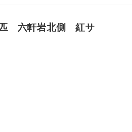
5匹 六軒岩北側 紅サ