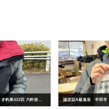
認定証B級進呈 高山市 野崎様 わかさぎ釣果432匹 六軒岩北側 紅サシ
2024年2月10日