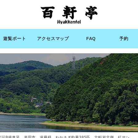
遊覧ボート
アクセスマップ
FAQ
予約
定証B級進呈 半田市 遠藤様 わかさぎ釣果385匹 六軒岩北側 紅サシ