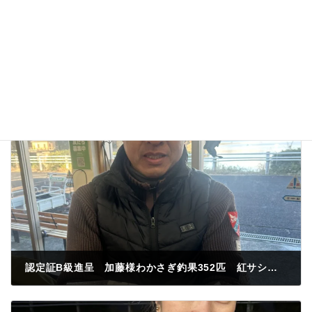
認定証B級進呈 加藤様わかさぎ釣果352匹 紅サシ 稲荷山裏
2025年12月5日