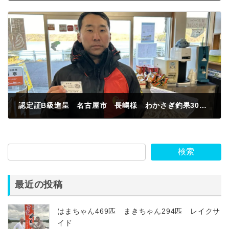
2024年1月22日
認定証B級進呈 名古屋市 長嶋様 わかさぎ釣果306匹 灯台前 白サシ
2024年1月26日
検索
最近の投稿
はまちゃん469匹 まきちゃん294匹 レイクサ
イド