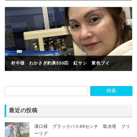
2025年2月8日
村中様 わかさぎ釣果550匹 紅サシ 黄色ブイ
2025年2月9日
検索
最近の投稿
溝口様 ブラックバス49センチ 取水塔 フリ
ーリグ