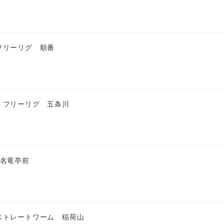
フリーリグ 順番
 フリーリグ 五条川
 名竜亭前
ストレートワーム 稲荷山