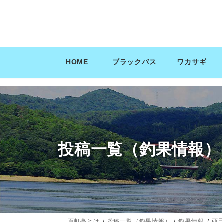
コ
ナ
ン
ビ
テ
ゲ
ン
ー
ツ
シ
HOME
ブラックバス
ワカサギ
へ
ョ
ス
ン
キ
に
ッ
移
プ
動
投稿一覧（釣果情報）
百軒亭とは
投稿一覧（釣果情報）
釣果情報
西