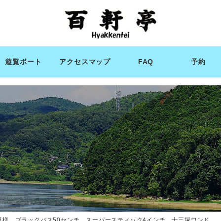
遊覧ボート
アクセスマップ
FAQ
予約
田様 ブラックバス50センチ スーパースティック4インチ 十三塚ワンド