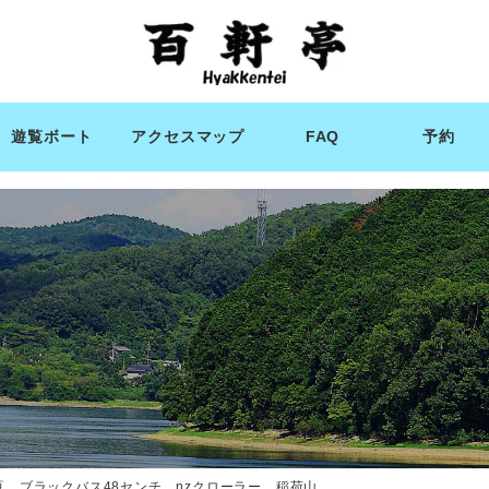
遊覧ボート
アクセスマップ
FAQ
予約
豆 ブラックバス48センチ nzクローラー 稲荷山