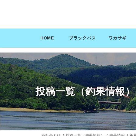
コ
ナ
ン
ビ
テ
ゲ
ン
ー
ツ
シ
HOME
ブラックバス
ワカサギ
へ
ョ
ス
ン
キ
に
ッ
移
プ
動
投稿一覧（釣果情報）
百軒亭とは
投稿一覧（釣果情報）
釣果情報
茶