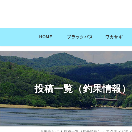
コ
ナ
ン
ビ
テ
ゲ
ン
ー
ツ
シ
HOME
ブラックバス
ワカサギ
へ
ョ
ス
ン
キ
に
ッ
移
プ
動
投稿一覧（釣果情報）
百軒亭とは
投稿一覧（釣果情報）
アクティビテ