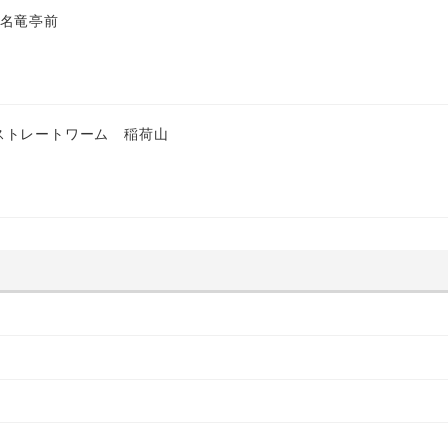
 名竜亭前
ストレートワーム 稲荷山