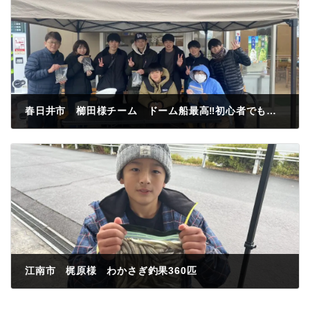
春日井市 櫛田様チーム ドーム船最高‼️初心者でも釣れたやったぜ😃わかさぎ釣果150匹
2022年12月17日
江南市 梶原様 わかさぎ釣果360匹
2022年12月17日