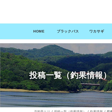
コ
ナ
ン
ビ
テ
ゲ
ン
ー
ツ
シ
HOME
ブラックバス
ワカサギ
へ
ョ
ス
ン
キ
に
ッ
移
プ
動
投稿一覧（釣果情報）
百軒亭とは
投稿一覧（釣果情報）
釣果情報
碧