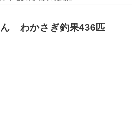
ん わかさぎ釣果436匹