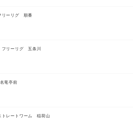
フリーリグ 順番
 フリーリグ 五条川
 名竜亭前
ストレートワーム 稲荷山