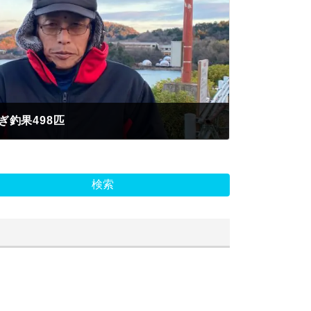
釣果498匹
検索