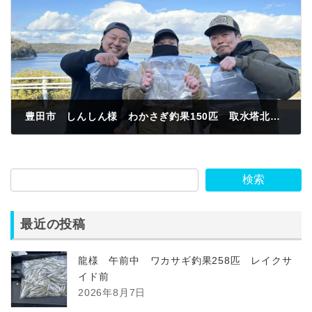
豊田市 しんしん様 わかさぎ釣果150匹 取水塔北側 紅サシ
2024年3月9日
検索
最近の投稿
龍様 午前中 ワカサギ釣果258匹 レイクサ
イド前
2026年8月7日