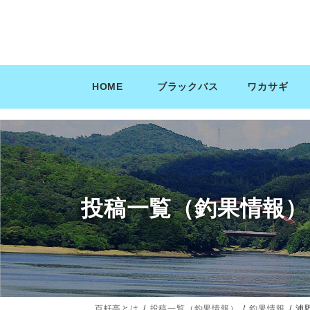
コ
ナ
ン
ビ
テ
ゲ
ン
ー
ツ
シ
HOME
ブラックバス
ワカサギ
へ
ョ
ス
ン
キ
に
ッ
移
プ
動
投稿一覧（釣果情報）
百軒亭とは
投稿一覧（釣果情報）
釣果情報
浦