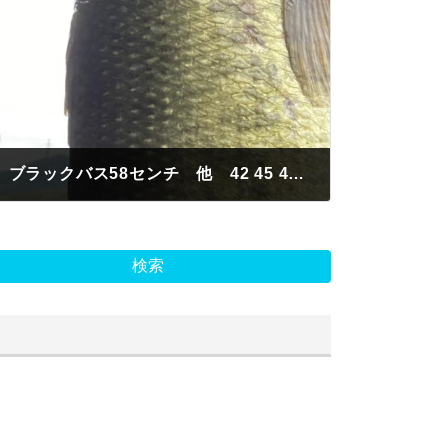
鈴木様 認定証S級進展 ブラックバス58センチ 他 42 45 48 51 トータル5本 今井川入口 クランク
検索