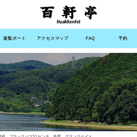
遊覧ボート
アクセスマップ
FAQ
予約
野様 ブラックバス51センチ 赤壁 クランクベイト