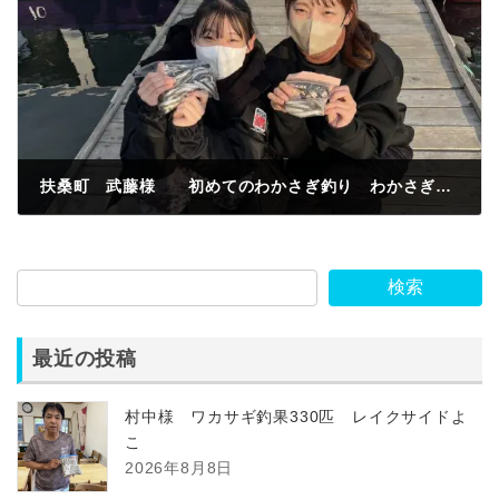
扶桑町 武藤様 初めてのわかさぎ釣り わかさぎ釣果200匹 簡単に釣れちゃう最高❤️
2023年3月1日
検索
最近の投稿
村中様 ワカサギ釣果330匹 レイクサイドよ
こ
2026年8月8日