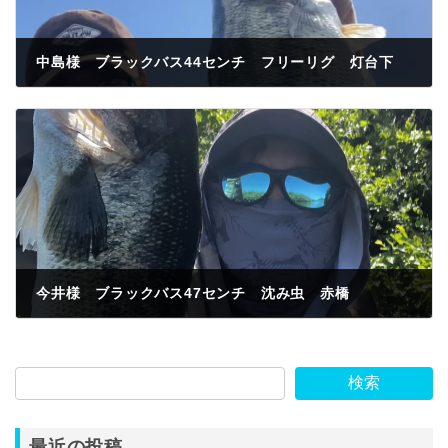
中島様 ブラックバス44センチ フリーリグ 灯台下
2026年5月9日
今井様 ブラックバス47センチ 沈み虫 赤橋
2026年5月10日
検索
最近の投稿