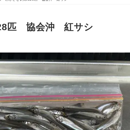
28匹 協会沖 紅サシ