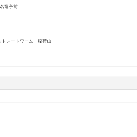
 名竜亭前
ストレートワーム 稲荷山