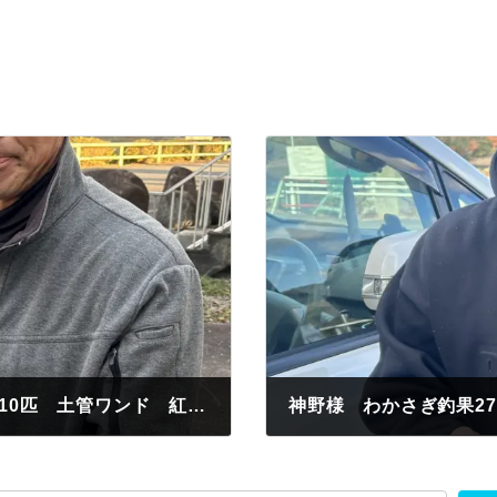
認定証B級進呈 加地様 わかさぎ釣果310匹 土管ワンド 紅サシ
神野様 わかさぎ釣果2
2024年12月22日