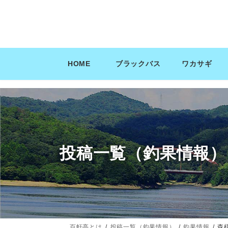
コ
ナ
ン
ビ
テ
ゲ
ン
ー
ツ
シ
HOME
ブラックバス
ワカサギ
へ
ョ
ス
ン
キ
に
ッ
移
プ
動
投稿一覧（釣果情報）
百軒亭とは
投稿一覧（釣果情報）
釣果情報
森