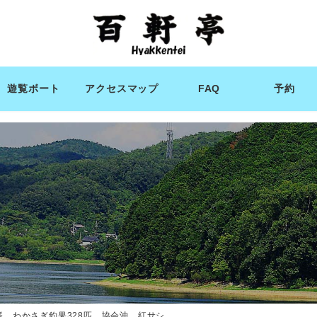
遊覧ボート
アクセスマップ
FAQ
予約
様 わかさぎ釣果328匹 協会沖 紅サシ