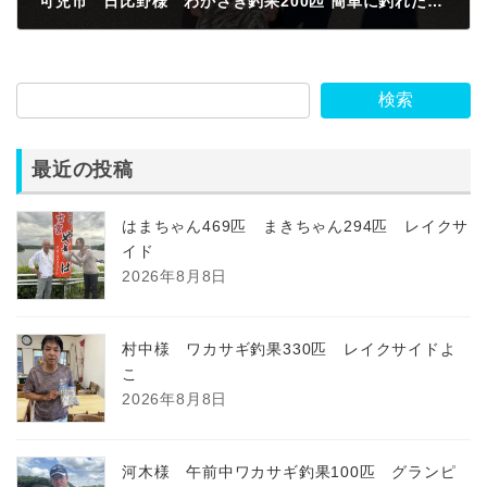
可児市 日比野様 わかさぎ釣果200匹 簡単に釣れたぜ👍
2023年2月22日
検索
最近の投稿
はまちゃん469匹 まきちゃん294匹 レイクサ
イド
2026年8月8日
村中様 ワカサギ釣果330匹 レイクサイドよ
こ
2026年8月8日
河木様 午前中ワカサギ釣果100匹 グランピ