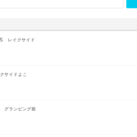
4匹 レイクサイド
イクサイドよこ
匹 グランピング前