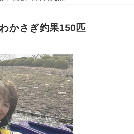
わかさぎ釣果150匹