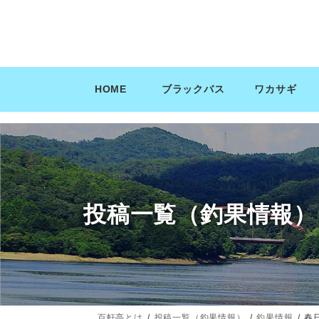
コ
ナ
ン
ビ
テ
ゲ
ン
ー
ツ
シ
HOME
ブラックバス
ワカサギ
へ
ョ
ス
ン
キ
に
ッ
移
プ
動
投稿一覧（釣果情報）
百軒亭とは
投稿一覧（釣果情報）
釣果情報
春