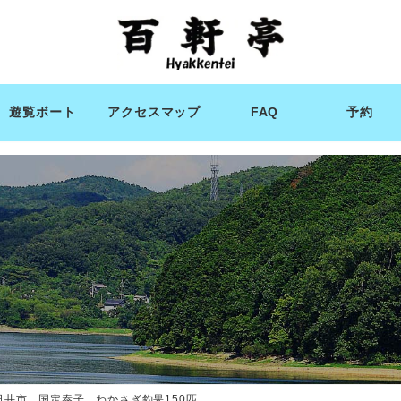
遊覧ボート
アクセスマップ
FAQ
予約
日井市 国定泰子 わかさぎ釣果150匹