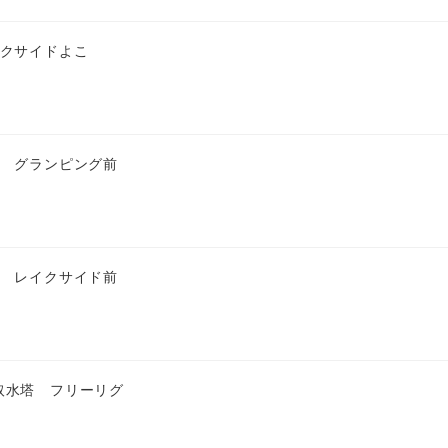
イクサイドよこ
匹 グランピング前
匹 レイクサイド前
取水塔 フリーリグ