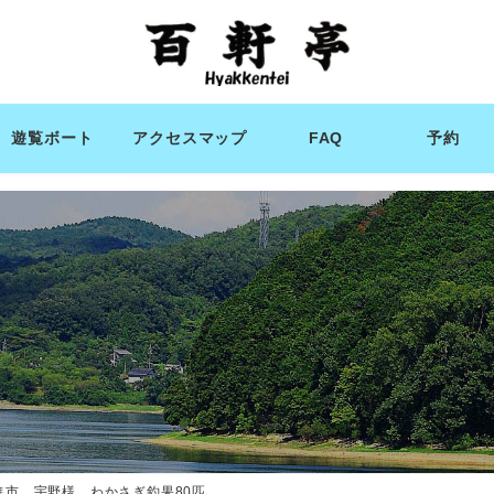
遊覧ボート
アクセスマップ
FAQ
予約
進市 宇野様 わかさぎ釣果80匹