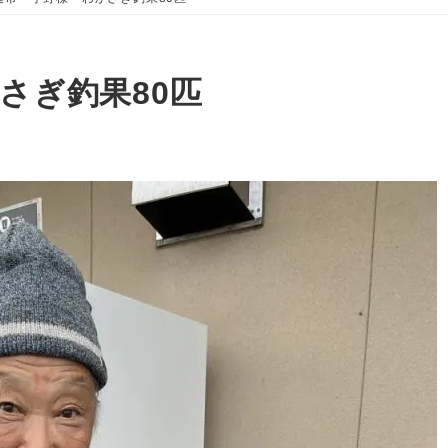
さぎ釣果80匹