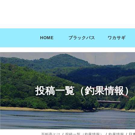
コ
ナ
ン
ビ
テ
ゲ
ン
ー
ツ
シ
HOME
ブラックバス
ワカサギ
へ
ョ
ス
ン
キ
に
ッ
移
プ
動
投稿一覧（釣果情報）
百軒亭とは
投稿一覧（釣果情報）
釣果情報
日