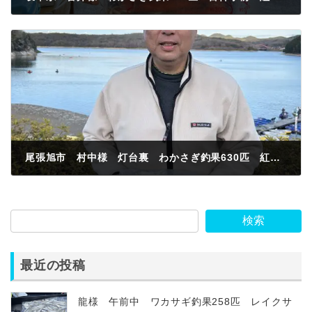
2024年1月28日
尾張旭市 村中様 灯台裏 わかさぎ釣果630匹 紅サシ
2024年1月28日
検索
最近の投稿
龍様 午前中 ワカサギ釣果258匹 レイクサ