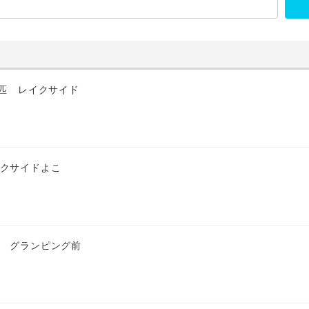
4匹 レイクサイド
イクサイドよこ
匹 グランピング前