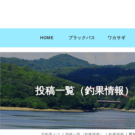
コ
ナ
ン
ビ
テ
ゲ
ン
ー
ツ
シ
HOME
ブラックバス
ワカサギ
へ
ョ
ス
ン
キ
に
ッ
移
プ
動
投稿一覧（釣果情報）
百軒亭とは
投稿一覧（釣果情報）
釣果情報
愛