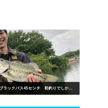
岐阜県 智也様 初釣りブラックバス45センチ 初釣りでしかもバス釣り簡単に釣れちゃう😁