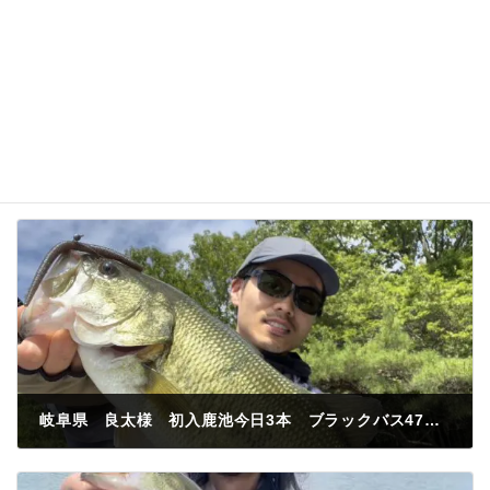
岐阜県 良太様 初入鹿池今日3本 ブラックバス47センチ
2023年6月3日