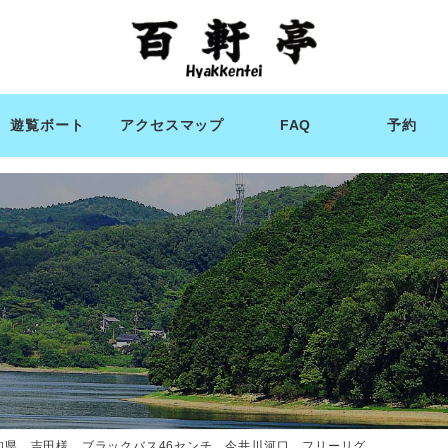
遊覧ボート
アクセスマップ
FAQ
予約
知県 吉田様 ブラックバス46センチ 今井川河口 フリーリグ