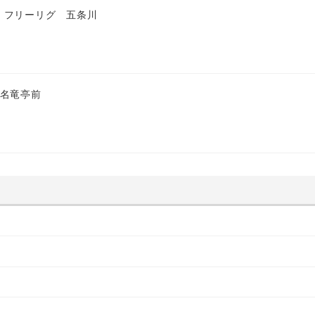
 フリーリグ 五条川
 名竜亭前