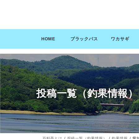
コ
ナ
ン
ビ
テ
ゲ
ン
ー
ツ
シ
HOME
ブラックバス
ワカサギ
へ
ョ
ス
ン
キ
に
ッ
移
プ
動
投稿一覧（釣果情報）
百軒亭とは
投稿一覧（釣果情報）
釣果情報
愛