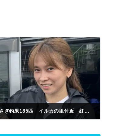
多治見市 鈴木様 わかさぎ釣果185匹 イルカの里付近 紅サシ