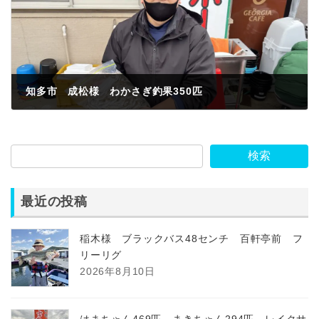
知多市 成松様 わかさぎ釣果350匹
2023年2月13日
検索
最近の投稿
稲木様 ブラックバス48センチ 百軒亭前 フ
リーリグ
2026年8月10日
はまちゃん469匹 まきちゃん294匹 レイクサ