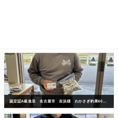
認定証A級進呈 名古屋市 吉浜様 わかさぎ釣果600匹 取水塔北側 紅サシ
2024年2月17日