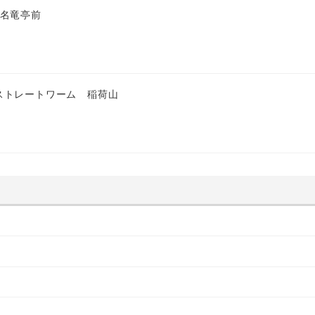
 名竜亭前
ストレートワーム 稲荷山