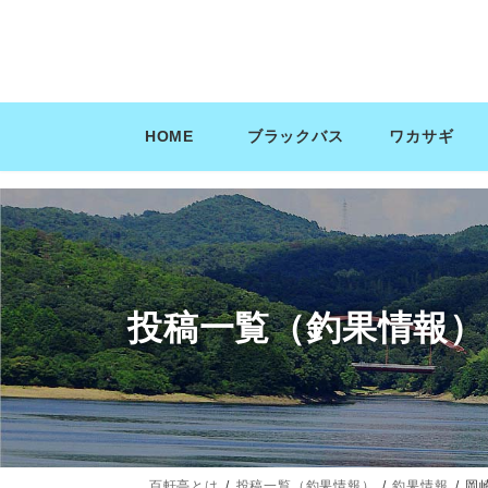
コ
ナ
ン
ビ
テ
ゲ
ン
ー
ツ
シ
HOME
ブラックバス
ワカサギ
へ
ョ
ス
ン
キ
に
ッ
移
プ
動
投稿一覧（釣果情報）
百軒亭とは
投稿一覧（釣果情報）
釣果情報
岡