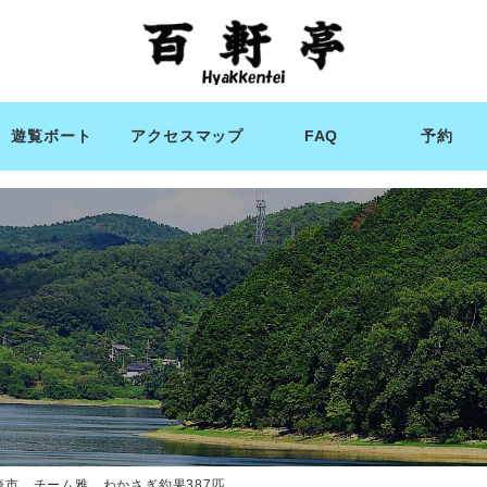
遊覧ボート
アクセスマップ
FAQ
予約
崎市 チーム雅 わかさぎ釣果387匹