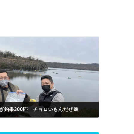
釣果300匹 チョロいもんだぜ😁