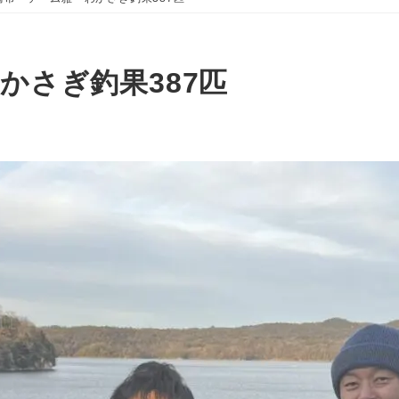
かさぎ釣果387匹