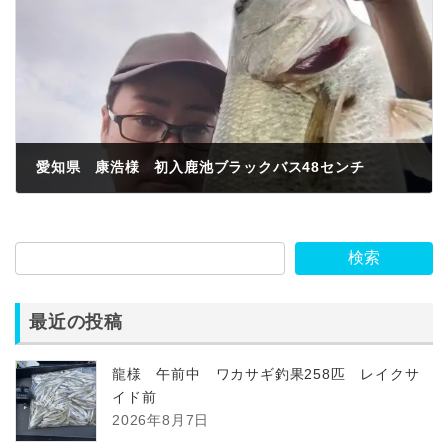
愛知県 康浩様 初入鹿池ブラックバス48センチ
2023年6月4日
検索
最近の投稿
龍様 午前中 ワカサギ釣果258匹 レイクサ
イド前
2026年8月7日