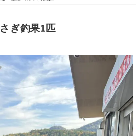
さぎ釣果1匹