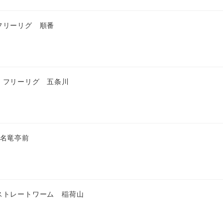
フリーリグ 順番
 フリーリグ 五条川
 名竜亭前
ストレートワーム 稲荷山