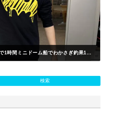
一宮市 太田様 手ぶらで1時間ミニドーム船でわかさぎ釣果10匹
検索