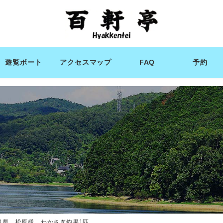
遊覧ボート
アクセスマップ
FAQ
予約
阜県 松原様 わかさぎ釣果1匹