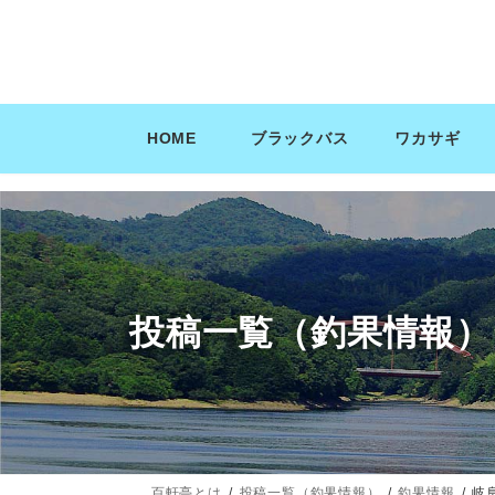
コ
ナ
ン
ビ
テ
ゲ
ン
ー
ツ
シ
HOME
ブラックバス
ワカサギ
へ
ョ
ス
ン
キ
に
ッ
移
プ
動
投稿一覧（釣果情報）
百軒亭とは
投稿一覧（釣果情報）
釣果情報
岐