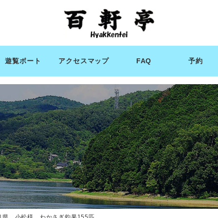
遊覧ボート
アクセスマップ
FAQ
予約
阜県 小松様 わかさぎ釣果155匹