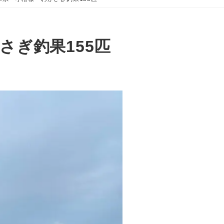
さぎ釣果155匹