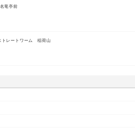
 名竜亭前
ストレートワーム 稲荷山