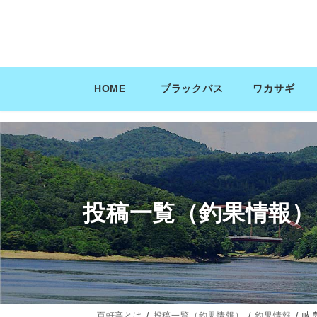
コ
ナ
ン
ビ
テ
ゲ
ン
ー
ツ
シ
HOME
ブラックバス
ワカサギ
へ
ョ
ス
ン
キ
に
ッ
移
プ
動
投稿一覧（釣果情報）
百軒亭とは
投稿一覧（釣果情報）
釣果情報
岐