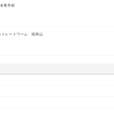
 名竜亭前
ストレートワーム 稲荷山