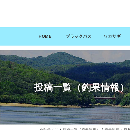
コ
ナ
ン
ビ
テ
ゲ
ン
ー
ツ
シ
HOME
ブラックバス
ワカサギ
へ
ョ
ス
ン
キ
に
ッ
移
プ
動
投稿一覧（釣果情報）
百軒亭とは
投稿一覧（釣果情報）
釣果情報
岐