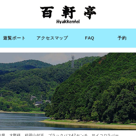
遊覧ボート
アクセスマップ
FAQ
予約
阜県 大野様 稲荷山付近 ブラックバス47センチ サイコロラバー