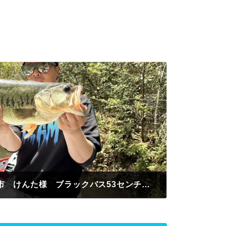
認定証B級進呈 春日井市 けんた様 ブラックバス53センチ 赤橋付近 ジョイクロ