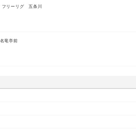
 フリーリグ 五条川
 名竜亭前