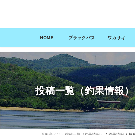
コ
ナ
ン
ビ
テ
ゲ
ン
ー
ツ
シ
HOME
ブラックバス
ワカサギ
へ
ョ
ス
ン
キ
に
ッ
移
プ
動
投稿一覧（釣果情報）
百軒亭とは
投稿一覧（釣果情報）
釣果情報
岐