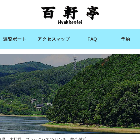
遊覧ボート
アクセスマップ
FAQ
予約
阜県 大野様 ブラックバス45センチ 教会付近