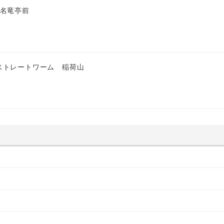
 名竜亭前
ストレートワーム 稲荷山