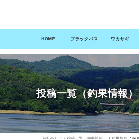
コ
ナ
ン
ビ
テ
ゲ
ン
ー
ツ
シ
HOME
ブラックバス
ワカサギ
へ
ョ
ス
ン
キ
に
ッ
移
プ
動
投稿一覧（釣果情報）
百軒亭とは
投稿一覧（釣果情報）
釣果情報
岐