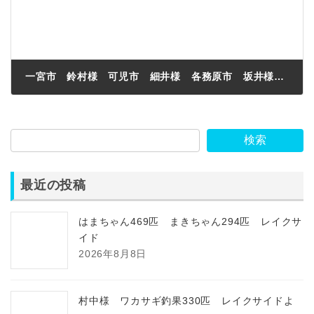
一宮市 鈴村様 可児市 細井様 各務原市 坂井様 美濃加茂子 渡辺様 わかさぎ釣果170匹
2022年12月29日
検索
最近の投稿
はまちゃん469匹 まきちゃん294匹 レイクサ
イド
2026年8月8日
村中様 ワカサギ釣果330匹 レイクサイドよ