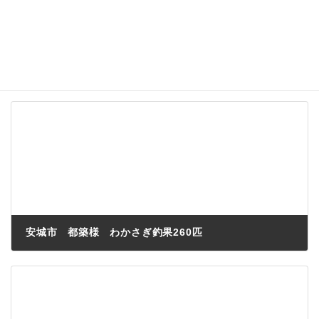
名前、メールアドレス、サイトを保存する。
安城市 都築様 わかさぎ釣果260匹
2022年12月29日