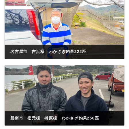
名古屋市 吉浜様 わかさぎ釣果222匹
2023年3月12日
碧南市 松元様 榊原様 わかさぎ釣果250匹
2023年3月16日