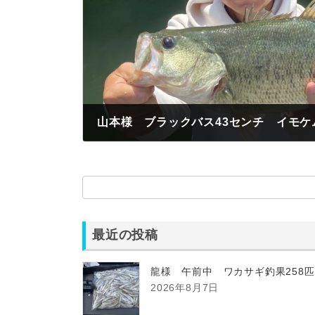
山本様 ブラックバス43センチ イモケ
2025年5月5日
最近の投稿
龍様 午前中 ワカサギ釣果258
2026年8月7日