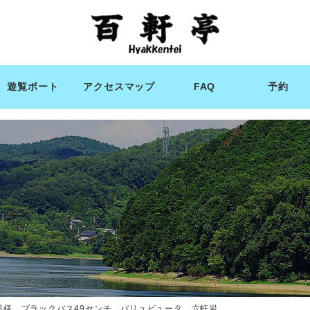
遊覧ボート
アクセスマップ
FAQ
予約
田様 ブラックバス49センチ バリュビュータ 六軒岩