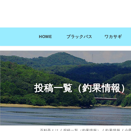
コ
ナ
ン
ビ
テ
ゲ
ン
ー
ツ
シ
HOME
ブラックバス
ワカサギ
へ
ョ
ス
ン
キ
に
ッ
移
プ
動
投稿一覧（釣果情報）
百軒亭とは
投稿一覧（釣果情報）
釣果情報
山